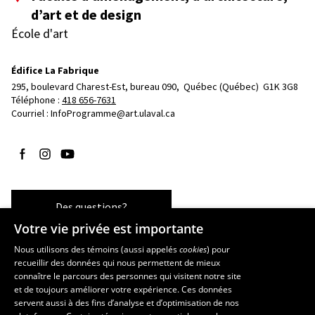
d’art et de design
École d'art
Édifice La Fabrique
295, boulevard Charest-Est, bureau 090, 
Québec (Québec)  G1K 3G8
Téléphone : 
418 656-7631
Courriel :
InfoProgramme@art.ulaval.ca
Suivez-nous sur Facebook
Suivez-nous sur Instagram
Suivez-nous sur YouTube
Des questions?
Votre vie privée est importante
Nous utilisons des témoins (aussi appelés
cookies
) pour
recueillir des données qui nous permettent de mieux
Les écoles et la recherche
connaître le parcours des personnes qui visitent notre site
École supérieure d’aménagement du territoire et de développement
et de toujours améliorer votre expérience. Ces données
servent aussi à des fins d’analyse et d’optimisation de nos
régional