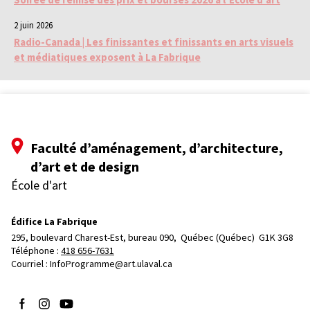
2 juin 2026
Radio-Canada | Les finissantes et finissants en arts visuels
et médiatiques exposent à La Fabrique
Faculté d’aménagement, d’architecture,
d’art et de design
École d'art
Édifice La Fabrique
295, boulevard Charest-Est, bureau 090, 
Québec (Québec)  G1K 3G8
Téléphone : 
418 656-7631
Courriel :
InfoProgramme@art.ulaval.ca
Suivez-nous sur Facebook
Suivez-nous sur Instagram
Suivez-nous sur YouTube