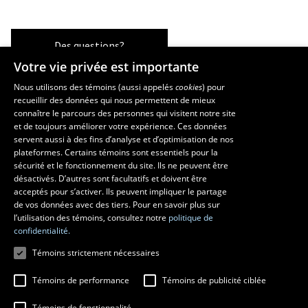
Des questions?
Votre vie privée est importante
Nous utilisons des témoins (aussi appelés
cookies
) pour
recueillir des données qui nous permettent de mieux
Les écoles et la recherche
connaître le parcours des personnes qui visitent notre site
École supérieure d’aménagement du territoire et de développement
et de toujours améliorer votre expérience. Ces données
servent aussi à des fins d’analyse et d’optimisation de nos
régional
plateformes. Certains témoins sont essentiels pour la
École d’architecture
sécurité et le fonctionnement du site. Ils ne peuvent être
École de design
désactivés. D’autres sont facultatifs et doivent être
Centre de recherche en aménagement et développement
acceptés pour s’activer. Ils peuvent impliquer le partage
de vos données avec des tiers. Pour en savoir plus sur
l’utilisation des témoins, consultez notre
politique de
confidentialité.
Témoins strictement nécessaires
Témoins de performance
Témoins de publicité ciblée
Témoins de fonctionnalité