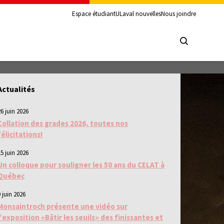
Espace étudiant
ULaval nouvelles
Nous joindre
Actualités
26 juin 2026
Collation des grades 2026, toutes nos
félicitations!
15 juin 2026
Un colloque pour souligner les 50 ans du CELAT à
Québec
 juin 2026
Monsaintroch présente une vidéo sur
l’exposition «Bâtir les seuils» des finissantes et