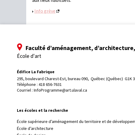
aux lieux habituels.
Info grève
Faculté d’aménagement, d’architecture, 
École d'art
Édifice La Fabrique
295, boulevard Charest-Est, bureau 090, 
Québec (Québec)  G1K 
Téléphone : 
418 656-7631
Courriel :
InfoProgramme@art.ulaval.ca
Les écoles et la recherche
École supérieure d’aménagement du territoire et de développem
École d’architecture