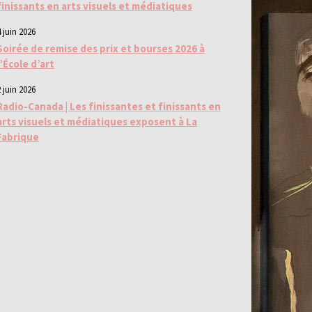
finissants en arts visuels et médiatiques
 juin 2026
Soirée de remise des prix et bourses 2026 à
l’École d’art
 juin 2026
Radio-Canada | Les finissantes et finissants en
arts visuels et médiatiques exposent à La
Fabrique