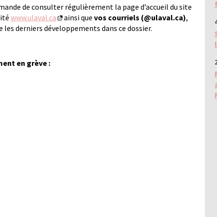
mmande de consulter régulièrement la page d’accueil du site
sité
www.ulaval.ca
ainsi que
vos courriels (@ulaval.ca)
,
4
e les derniers développements dans ce dossier.
ent en grève :
2