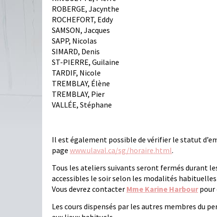
ROBERGE, Jacynthe
ROCHEFORT, Eddy
SAMSON, Jacques
SAPP, Nicolas
SIMARD, Denis
ST-PIERRE, Guilaine
TARDIF, Nicole
TREMBLAY, Élène
TREMBLAY, Pier
VALLÉE, Stéphane
Il est également possible de vérifier le statut d’
page
www.ulaval.ca/sg/horaire.html
.
Tous les ateliers suivants seront fermés durant le
accessibles le soir selon les modalités habituelles
Vous devrez contacter
Mme Karine Harbour
pour 
Les cours dispensés par les autres membres du per