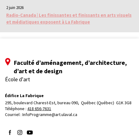
2 juin 2026
Radio-Canada | Les finissantes et finissants en arts visuels
et médiatiques exposent à La Fabrique
Faculté d’aménagement, d’architecture,
d’art et de design
École d'art
Édifice La Fabrique
295, boulevard Charest-Est, bureau 090, 
Québec (Québec)  G1K 3G8
Téléphone : 
418 656-7631
Courriel :
InfoProgramme@art.ulaval.ca
Suivez-nous sur Facebook
Suivez-nous sur Instagram
Suivez-nous sur YouTube