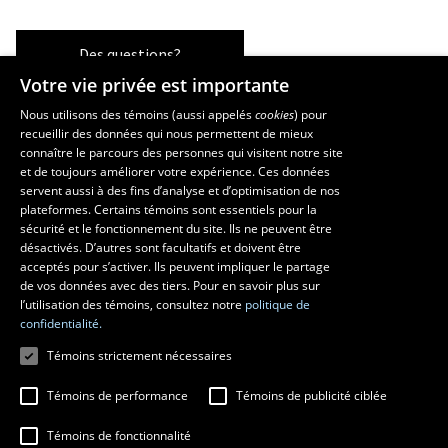
Des questions?
Votre vie privée est importante
Nous utilisons des témoins (aussi appelés
cookies
) pour
recueillir des données qui nous permettent de mieux
Les écoles et la recherche
connaître le parcours des personnes qui visitent notre site
École supérieure d’aménagement du territoire et de développement
et de toujours améliorer votre expérience. Ces données
servent aussi à des fins d’analyse et d’optimisation de nos
régional
plateformes. Certains témoins sont essentiels pour la
École d’architecture
sécurité et le fonctionnement du site. Ils ne peuvent être
École de design
désactivés. D’autres sont facultatifs et doivent être
Centre de recherche en aménagement et développement
acceptés pour s’activer. Ils peuvent impliquer le partage
de vos données avec des tiers. Pour en savoir plus sur
l’utilisation des témoins, consultez notre
politique de
confidentialité.
Témoins strictement nécessaires
Témoins de performance
Témoins de publicité ciblée
Témoins de fonctionnalité