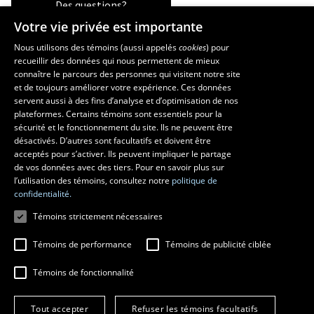
Des questions?
Votre vie privée est importante
Nous utilisons des témoins (aussi appelés
cookies
) pour
recueillir des données qui nous permettent de mieux
Les écoles et la recherche
connaître le parcours des personnes qui visitent notre site
École supérieure d’aménagement du territoire et de développement
et de toujours améliorer votre expérience. Ces données
servent aussi à des fins d’analyse et d’optimisation de nos
régional
plateformes. Certains témoins sont essentiels pour la
École d’architecture
sécurité et le fonctionnement du site. Ils ne peuvent être
École de design
désactivés. D’autres sont facultatifs et doivent être
Centre de recherche en aménagement et développement
acceptés pour s’activer. Ils peuvent impliquer le partage
de vos données avec des tiers. Pour en savoir plus sur
l’utilisation des témoins, consultez notre
politique de
confidentialité.
Témoins strictement nécessaires
Témoins de performance
Témoins de publicité ciblée
Témoins de fonctionnalité
© 2026 Université Laval
Tous droits réservés
Tout accepter
Refuser les témoins facultatifs
Conditions générales d'utilisation