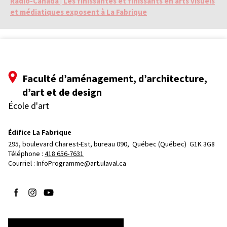
Radio-Canada | Les finissantes et finissants en arts visuels
et médiatiques exposent à La Fabrique
Faculté d’aménagement, d’architecture,
d’art et de design
École d'art
Édifice La Fabrique
295, boulevard Charest-Est, bureau 090, 
Québec (Québec)  G1K 3G8
Téléphone : 
418 656-7631
Courriel :
InfoProgramme@art.ulaval.ca
Suivez-nous sur Facebook
Suivez-nous sur Instagram
Suivez-nous sur YouTube