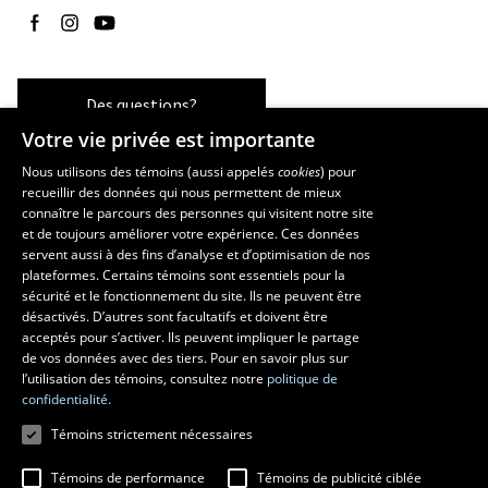
Suivez-nous sur Facebook
Suivez-nous sur Instagram
Suivez-nous sur YouTube
Des questions?
Votre vie privée est importante
Nous utilisons des témoins (aussi appelés
cookies
) pour
recueillir des données qui nous permettent de mieux
Les écoles et la recherche
connaître le parcours des personnes qui visitent notre site
École supérieure d’aménagement du territoire et de développement
et de toujours améliorer votre expérience. Ces données
servent aussi à des fins d’analyse et d’optimisation de nos
régional
plateformes. Certains témoins sont essentiels pour la
École d’architecture
sécurité et le fonctionnement du site. Ils ne peuvent être
École de design
désactivés. D’autres sont facultatifs et doivent être
Centre de recherche en aménagement et développement
acceptés pour s’activer. Ils peuvent impliquer le partage
de vos données avec des tiers. Pour en savoir plus sur
l’utilisation des témoins, consultez notre
politique de
confidentialité.
Témoins strictement nécessaires
Témoins de performance
Témoins de publicité ciblée