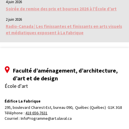
4 juin 2026
Soirée de remise des prix et bourses 2026 à l’École d’art
2 juin 2026
Radio-Canada | Les finissantes et finissants en arts visuels
et médiatiques exposent à La Fabrique
Faculté d’aménagement, d’architecture,
d’art et de design
École d'art
Édifice La Fabrique
295, boulevard Charest-Est, bureau 090, 
Québec (Québec)  G1K 3G8
Téléphone : 
418 656-7631
Courriel :
InfoProgramme@art.ulaval.ca