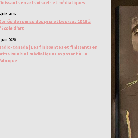
finissants en arts visuels et médiatiques
 juin 2026
Soirée de remise des prix et bourses 2026 à
l’École d’art
 juin 2026
Radio-Canada | Les finissantes et finissants en
arts visuels et médiatiques exposent à La
Fabrique