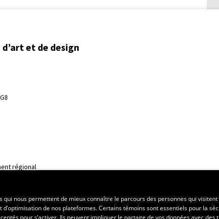
d’art et de design
3G8
ent régional
es qui nous permettent de mieux connaître le parcours des personnes qui visitent 
t d’optimisation de nos plateformes. Certains témoins sont essentiels pour la séc
 acceptés pour s’activer. Ils peuvent impliquer le partage de vos données avec des t