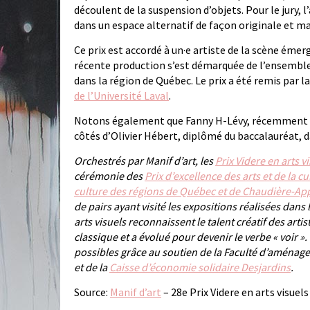
découlent de la suspension d’objets. Pour le jury, l
dans un espace alternatif de façon originale et ma
Ce prix est accordé à un·e artiste de la scène ém
récente production s’est démarquée de l’ensemble
dans la région de Québec. Le prix a été remis par l
de l’Université Laval
.
Notons également que Fanny H-Lévy, récemment dip
côtés d’Olivier Hébert, diplômé du baccalauréat, da
Orchestrés par Manif d’art, les
Prix Videre en arts v
cérémonie des
Prix d’excellence des arts et de la cu
culture des régions de Québec et de Chaudière-Ap
de pairs ayant visité les expositions réalisées dans
arts visuels reconnaissent le talent créatif des art
classique et a évolué pour devenir le verbe « voir 
possibles grâce au soutien de la
Faculté d’aménagem
et de la
Caisse d’économie solidaire Desjardins
.
Source:
Manif d’art
– 28e Prix Videre en arts visuels