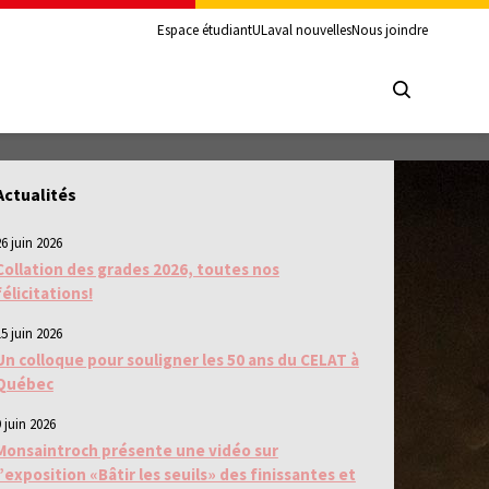
Espace étudiant
ULaval nouvelles
Nous joindre
Actualités
26 juin 2026
Collation des grades 2026, toutes nos
félicitations!
15 juin 2026
Un colloque pour souligner les 50 ans du CELAT à
Québec
 juin 2026
Monsaintroch présente une vidéo sur
l’exposition «Bâtir les seuils» des finissantes et