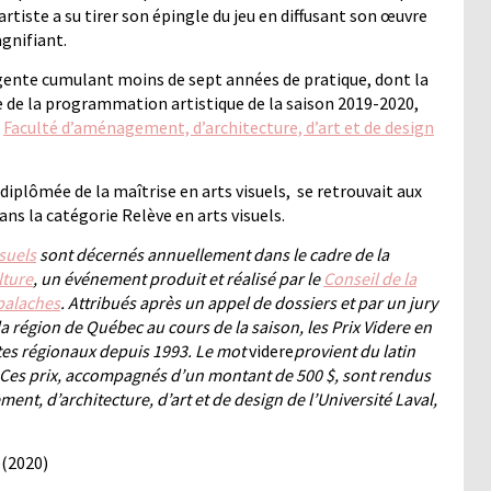
’artiste a su tirer son épingle du jeu en diffusant son œuvre
gnifiant.
ergente cumulant moins de sept années de pratique, dont la
 de la programmation artistique de la saison 2019-2020,
a
Faculté d’aménagement, d’architecture, d’art et de design
lômée de la maîtrise en arts visuels, se retrouvait aux
ns la catégorie Relève en arts visuels.
isuels
sont décernés annuellement dans le cadre de la
lture
, un événement produit et réalisé par le
Conseil de la
palaches
. Attribués après un appel de dossiers et par un jury
 la région de Québec au cours de la saison, les Prix Videre en
istes régionaux depuis 1993. Le mot
videre
provient du latin
». Ces prix, accompagnés d’un montant de 500 $, sont rendus
ent, d’architecture, d’art et de design de l’Université Laval
,
 (2020)