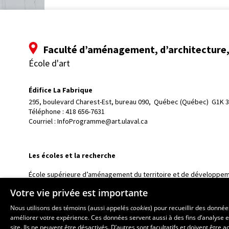
Faculté d’aménagement, d’architecture, 
École d'art
Édifice La Fabrique
295, boulevard Charest-Est, bureau 090, 
Québec (Québec)  G1K 
Téléphone : 
418 656-7631
Courriel :
InfoProgramme@art.ulaval.ca
Les écoles et la recherche
École supérieure d’aménagement du territoire et de développem
École d’architecture
Votre vie privée est importante
École de design
Nous utilisons des témoins (aussi appelés
cookies
) pour recueillir des donné
Centre de recherche en aménagement et développement
améliorer votre expérience. Ces données servent aussi à des fins d’analyse e
site. Ils ne peuvent être désactivés. D’autres sont facultatifs et doivent être