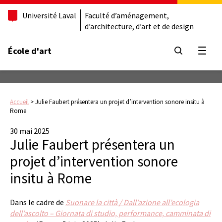
Université Laval
Faculté d’aménagement,
d’architecture, d’art et de design
École d'art
Ouvrir
Accueil
>
Julie Faubert présentera un projet d’intervention sonore insitu à
Rome
30 mai 2025
Julie Faubert présentera un
projet d’intervention sonore
insitu à Rome
Dans le cadre de
Suonare la città / Dall’azione all’ecologia
dell’ascolto – Giornata di studio, performance, camminata di