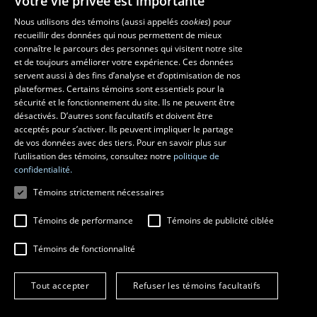
Votre vie privée est importante
Nous utilisons des témoins (aussi appelés
cookies
) pour
recueillir des données qui nous permettent de mieux
Les écoles et la recherche
connaître le parcours des personnes qui visitent notre site
École supérieure d’aménagement du territoire et de développement
et de toujours améliorer votre expérience. Ces données
servent aussi à des fins d’analyse et d’optimisation de nos
régional
plateformes. Certains témoins sont essentiels pour la
École d’architecture
sécurité et le fonctionnement du site. Ils ne peuvent être
École de design
désactivés. D’autres sont facultatifs et doivent être
Centre de recherche en aménagement et développement
acceptés pour s’activer. Ils peuvent impliquer le partage
de vos données avec des tiers. Pour en savoir plus sur
l’utilisation des témoins, consultez notre
politique de
confidentialité.
Témoins strictement nécessaires
Témoins de performance
Témoins de publicité ciblée
Témoins de fonctionnalité
© 2026 Université Laval
Tous droits réservés
Tout accepter
Refuser les témoins facultatifs
Conditions générales d'utilisation
Fraude en ligne
Confidentialité