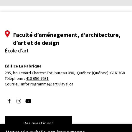
Faculté d’aménagement, d’architecture,
d’art et de design
École d'art
Édifice La Fabrique
295, boulevard Charest-Est, bureau 090, 
Québec (Québec)  G1K 3G8
Téléphone : 
418 656-7631
Courriel :
InfoProgramme@art.ulaval.ca
Suivez-nous sur Facebook
Suivez-nous sur Instagram
Suivez-nous sur YouTube
Des questions?