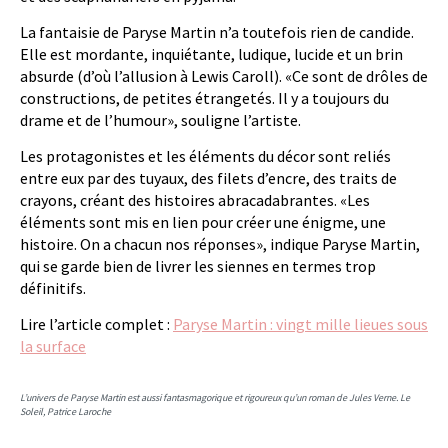
La fantaisie de Paryse Martin n’a toutefois rien de candide.
Elle est mordante, inquiétante, ludique, lucide et un brin
absurde (d’où l’allusion à Lewis Caroll). «Ce sont de drôles de
constructions, de petites étrangetés. Il y a toujours du
drame et de l’humour», souligne l’artiste.
Les protagonistes et les éléments du décor sont reliés
entre eux par des tuyaux, des filets d’encre, des traits de
crayons, créant des histoires abracadabrantes. «Les
éléments sont mis en lien pour créer une énigme, une
histoire. On a chacun nos réponses», indique Paryse Martin,
qui se garde bien de livrer les siennes en termes trop
définitifs.
Lire l’article complet :
Paryse Martin : vingt mille lieues sous
la surface
L’univers de Paryse Martin est aussi fantasmagorique et rigoureux qu’un roman de Jules Verne. Le
Soleil, Patrice Laroche