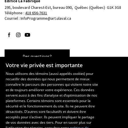
Édifice La Fabrique
295, boulevard Charest-Est, bureau 090, 
Québec (Québec)  G1K 3G8
Téléphone : 
418 656-7631
Courriel :
InfoProgramme@art.ulaval.ca
Suivez-nous sur Facebook
Suivez-nous sur Instagram
Suivez-nous sur YouTube
Des questions?
Votre vie privée est importante
Nous utilisons des témoins (aussi appelés
cookies
) pour
recueillir des données qui nous permettent de mieux
Les écoles et la recherche
connaître le parcours des personnes qui visitent notre site
École supérieure d’aménagement du territoire et de développement
et de toujours améliorer votre expérience. Ces données
servent aussi à des fins d’analyse et d’optimisation de nos
régional
plateformes. Certains témoins sont essentiels pour la
École d’architecture
sécurité et le fonctionnement du site. Ils ne peuvent être
École de design
désactivés. D’autres sont facultatifs et doivent être
Centre de recherche en aménagement et développement
acceptés pour s’activer. Ils peuvent impliquer le partage
de vos données avec des tiers. Pour en savoir plus sur
l’utilisation des témoins, consultez notre
politique de