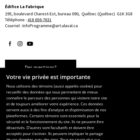
Édifice La Fabrique
295, boulevard Charest-Est, bureau 090, 
Québec (Québec)  G1K 3G8
Téléphone : 
418 656-7631
Courriel :
InfoProgramme@art.ulaval.ca
Suivez-nous sur Facebook
Suivez-nous sur Instagram
Suivez-nous sur YouTube
Des questions?
Votre vie privée est importante
Nous utilisons des témoins (aussi appelés
cookies
) pour
recueillir des données qui nous permettent de mieux
Les écoles et la recherche
connaître le parcours des personnes qui visitent notre site
École supérieure d’aménagement du territoire et de développement
et de toujours améliorer votre expérience. Ces données
servent aussi à des fins d’analyse et d’optimisation de nos
régional
plateformes. Certains témoins sont essentiels pour la
École d’architecture
sécurité et le fonctionnement du site. Ils ne peuvent être
École de design
désactivés. D’autres sont facultatifs et doivent être
Centre de recherche en aménagement et développement
acceptés pour s’activer. Ils peuvent impliquer le partage
de vos données avec des tiers. Pour en savoir plus sur