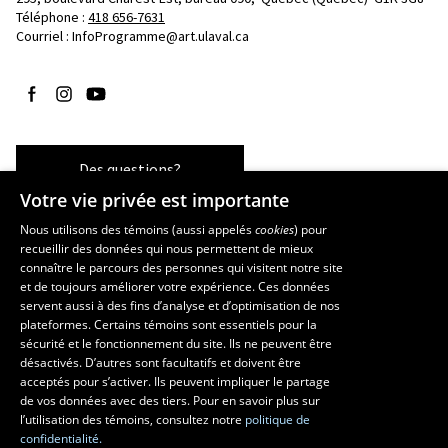
Téléphone : 
418 656-7631
Courriel :
InfoProgramme@art.ulaval.ca
Suivez-nous sur Facebook
Suivez-nous sur Instagram
Suivez-nous sur YouTube
Des questions?
Votre vie privée est importante
Nous utilisons des témoins (aussi appelés
cookies
) pour
recueillir des données qui nous permettent de mieux
Les écoles et la recherche
connaître le parcours des personnes qui visitent notre site
École supérieure d’aménagement du territoire et de développement
et de toujours améliorer votre expérience. Ces données
servent aussi à des fins d’analyse et d’optimisation de nos
régional
plateformes. Certains témoins sont essentiels pour la
École d’architecture
sécurité et le fonctionnement du site. Ils ne peuvent être
École de design
désactivés. D’autres sont facultatifs et doivent être
Centre de recherche en aménagement et développement
acceptés pour s’activer. Ils peuvent impliquer le partage
de vos données avec des tiers. Pour en savoir plus sur
l’utilisation des témoins, consultez notre
politique de
confidentialité.