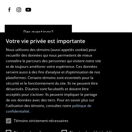
Suivez-nous sur Facebook
Suivez-nous sur Instagram
Suivez-nous sur YouTube
Des questions?
Votre vie privée est importante
Nous utilisons des témoins (aussi appelés
cookies
) pour
recueillir des données qui nous permettent de mieux
Les écoles et la recherche
connaître le parcours des personnes qui visitent notre site
École supérieure d’aménagement du territoire et de développement
et de toujours améliorer votre expérience. Ces données
servent aussi à des fins d’analyse et d’optimisation de nos
régional
plateformes. Certains témoins sont essentiels pour la
École d’architecture
sécurité et le fonctionnement du site. Ils ne peuvent être
École de design
désactivés. D’autres sont facultatifs et doivent être
Centre de recherche en aménagement et développement
acceptés pour s’activer. Ils peuvent impliquer le partage
de vos données avec des tiers. Pour en savoir plus sur
l’utilisation des témoins, consultez notre
politique de
confidentialité.
Témoins strictement nécessaires