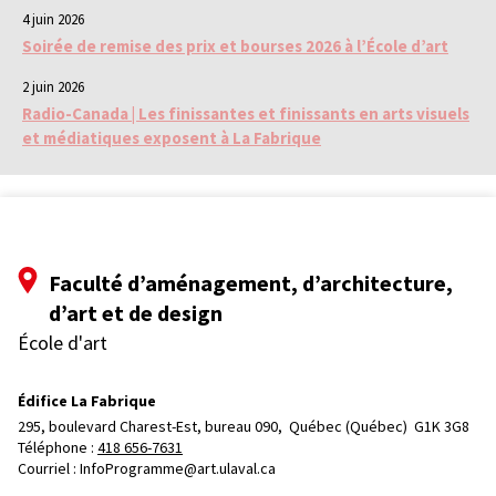
4 juin 2026
Soirée de remise des prix et bourses 2026 à l’École d’art
2 juin 2026
Radio-Canada | Les finissantes et finissants en arts visuels
et médiatiques exposent à La Fabrique
Faculté d’aménagement, d’architecture,
d’art et de design
École d'art
Édifice La Fabrique
295, boulevard Charest-Est, bureau 090, 
Québec (Québec)  G1K 3G8
Téléphone : 
418 656-7631
Courriel :
InfoProgramme@art.ulaval.ca