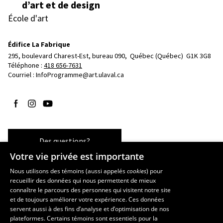
d’art et de design
École d'art
Édifice La Fabrique
295, boulevard Charest-Est, bureau 090, 
Québec (Québec)  G1K 3G8
Téléphone : 
418 656-7631
Courriel :
InfoProgramme@art.ulaval.ca
Suivez-nous sur Facebook
Suivez-nous sur Instagram
Suivez-nous sur YouTube
Des questions?
Votre vie privée est importante
Nous utilisons des témoins (aussi appelés
cookies
) pour
recueillir des données qui nous permettent de mieux
Les écoles et la recherche
connaître le parcours des personnes qui visitent notre site
École supérieure d’aménagement du territoire et de développement
et de toujours améliorer votre expérience. Ces données
servent aussi à des fins d’analyse et d’optimisation de nos
régional
plateformes. Certains témoins sont essentiels pour la
École d’architecture