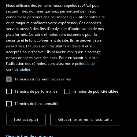
Nous utilisons des témoins (aussi appelés
cookies
) pour
recueillir des données qui nous permettent de mieux
Les écoles et la recherche
connaître le parcours des personnes qui visitent notre site
École supérieure d’aménagement du territoire et de développement
et de toujours améliorer votre expérience. Ces données
servent aussi à des fins d’analyse et d’optimisation de nos
régional
plateformes. Certains témoins sont essentiels pour la
École d’architecture
sécurité et le fonctionnement du site. Ils ne peuvent être
École de design
désactivés. D’autres sont facultatifs et doivent être
Centre de recherche en aménagement et développement
acceptés pour s’activer. Ils peuvent impliquer le partage
de vos données avec des tiers. Pour en savoir plus sur
l’utilisation des témoins, consultez notre
politique de
confidentialité.
Témoins strictement nécessaires
Témoins de performance
Témoins de publicité ciblée
Témoins de fonctionnalité
© 2026 Université Laval
Tous droits réservés
Tout accepter
Refuser les témoins facultatifs
Conditions générales d'utilisation
Fraude en ligne
Confidentialité
Description des témoins