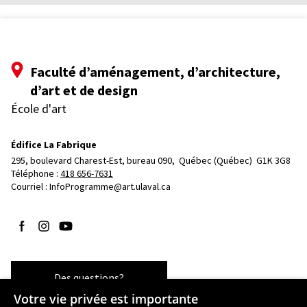
Faculté d’aménagement, d’architecture,
d’art et de design
École d'art
Édifice La Fabrique
295, boulevard Charest-Est, bureau 090, 
Québec (Québec)  G1K 3G8
Téléphone : 
418 656-7631
Courriel :
InfoProgramme@art.ulaval.ca
Suivez-nous sur Facebook
Suivez-nous sur Instagram
Suivez-nous sur YouTube
Des questions?
Votre vie privée est importante