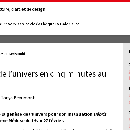
ure, d’art et de design
e
Services
Vidéothèque
La Galerie
es au Mois Multi
de l’univers en cinq minutes au
par Tanya Beaumont
9
e la genèse de l’univers pour son installation
Débris
plexe Méduse du 19 au 27 février.