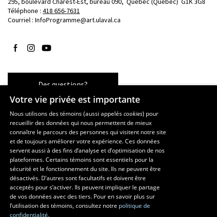
295, boulevard Charest-Est, bureau 090, 
Québec (Québec)  G1K 3G8
Téléphone : 
418 656-7631
Courriel :
InfoProgramme@art.ulaval.ca
Suivez-nous sur Facebook
Suivez-nous sur Instagram
Suivez-nous sur YouTube
Des questions?
Votre vie privée est importante
Nous utilisons des témoins (aussi appelés
cookies
) pour
recueillir des données qui nous permettent de mieux
Les écoles et la recherche
connaître le parcours des personnes qui visitent notre site
École supérieure d’aménagement du territoire et de développement
et de toujours améliorer votre expérience. Ces données
servent aussi à des fins d’analyse et d’optimisation de nos
régional
plateformes. Certains témoins sont essentiels pour la
École d’architecture
sécurité et le fonctionnement du site. Ils ne peuvent être
École de design
désactivés. D’autres sont facultatifs et doivent être
Centre de recherche en aménagement et développement
acceptés pour s’activer. Ils peuvent impliquer le partage
de vos données avec des tiers. Pour en savoir plus sur
l’utilisation des témoins, consultez notre
politique de
confidentialité.