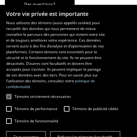
Des questions?
Votre vie privée est importante
Nous utilisons des témoins (aussi appelés
cookies
) pour
recueillir des données qui nous permettent de mieux
Les écoles et la recherche
connaître le parcours des personnes qui visitent notre site
École supérieure d’aménagement du territoire et de développement
et de toujours améliorer votre expérience. Ces données
servent aussi à des fins d’analyse et d’optimisation de nos
régional
plateformes. Certains témoins sont essentiels pour la
École d’architecture
sécurité et le fonctionnement du site. Ils ne peuvent être
École de design
désactivés. D’autres sont facultatifs et doivent être
Centre de recherche en aménagement et développement
acceptés pour s’activer. Ils peuvent impliquer le partage
de vos données avec des tiers. Pour en savoir plus sur
l’utilisation des témoins, consultez notre
politique de
confidentialité.
Témoins strictement nécessaires
Témoins de performance
Témoins de publicité ciblée
Témoins de fonctionnalité
© 2026 Université Laval
Tous droits réservés
Tout accepter
Refuser les témoins facultatifs