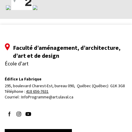
Faculté d’aménagement, d’architecture,
d’art et de design
École d'art
Édifice La Fabrique
295, boulevard Charest-Est, bureau 090, 
Québec (Québec)  G1K 3G8
Téléphone : 
418 656-7631
Courriel :
InfoProgramme@art.ulaval.ca
Suivez-nous sur Facebook
Suivez-nous sur Instagram
Suivez-nous sur YouTube