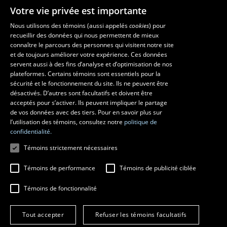
Votre vie privée est importante
Nous utilisons des témoins (aussi appelés
cookies
) pour
recueillir des données qui nous permettent de mieux
Les écoles et la recherche
connaître le parcours des personnes qui visitent notre site
École supérieure d’aménagement du territoire et de développement
et de toujours améliorer votre expérience. Ces données
servent aussi à des fins d’analyse et d’optimisation de nos
régional
plateformes. Certains témoins sont essentiels pour la
École d’architecture
sécurité et le fonctionnement du site. Ils ne peuvent être
École de design
désactivés. D’autres sont facultatifs et doivent être
Centre de recherche en aménagement et développement
acceptés pour s’activer. Ils peuvent impliquer le partage
de vos données avec des tiers. Pour en savoir plus sur
l’utilisation des témoins, consultez notre
politique de
confidentialité.
Témoins strictement nécessaires
Témoins de performance
Témoins de publicité ciblée
Témoins de fonctionnalité
© 2026 Université Laval
Tous droits réservés
Tout accepter
Refuser les témoins facultatifs
Conditions générales d'utilisation
Fraude en ligne