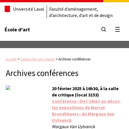
Université Laval
Faculté d’aménagement,
d’architecture, d’art et de design
École d'art
Ouvrir
Accueil
>
Galerie des arts visuels
>
Archives conférences
Archives conférences
20 février 2025 à 16h30, à la salle
de critique (local 3153)
Conférence «De l’objet au décor:
les expositions de Marcel
Broodthaers» de Margaux Van
Uytvanck
Margaux Van Uytvanck