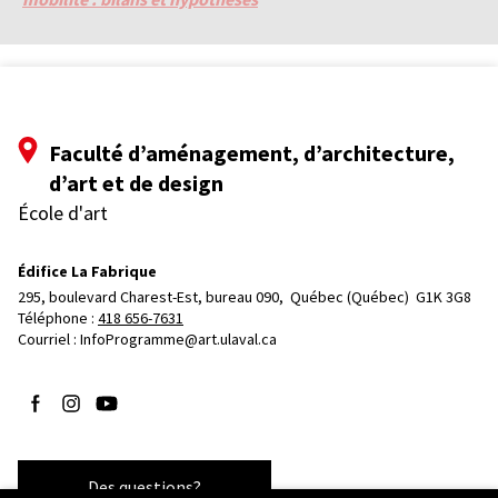
Faculté d’aménagement, d’architecture,
d’art et de design
École d'art
Édifice La Fabrique
295, boulevard Charest-Est, bureau 090, 
Québec (Québec)  G1K 3G8
Téléphone : 
418 656-7631
Courriel :
InfoProgramme@art.ulaval.ca
Suivez-nous sur Facebook
Suivez-nous sur Instagram
Suivez-nous sur YouTube
Des questions?